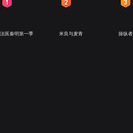
2
3
4
法医秦明第一季
米良与麦青
操纵者