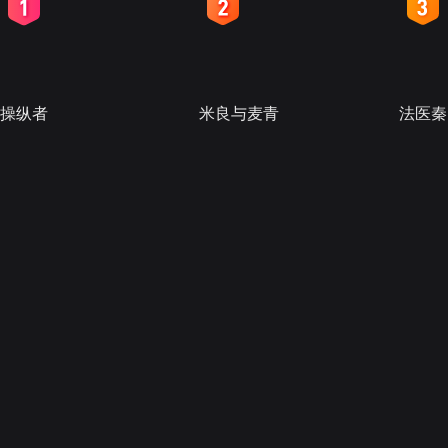
2
3
4
操纵者
米良与麦青
法医秦