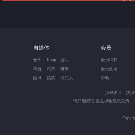
自媒体
会员
全部
Kpop
游戏
会员特权
科普
汽车
科技
会员剧场
国风
搞笑
出品人
帮助
搜狐影音
-
搜狐
请仔细阅读
搜狐视频隐私政策
、
Copyri