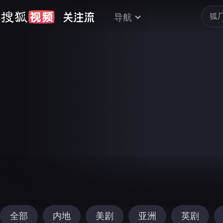
导航
全部
内地
美剧
亚洲
英剧