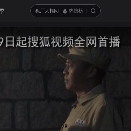
季
亮度
标准
饱和度
100
循环播放
对比度
100
跳过片头片尾