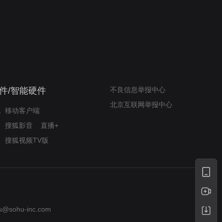
我的表兄维尼
律师文尼法庭无知遭监禁
件/智能硬件
不良信息举报中心
北京互联网举报中心
移动客户端
搜狐影音
直播+
搜狐视频TV版
u@sohu-inc.com