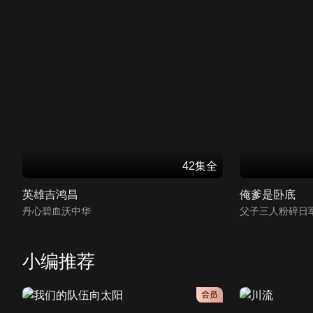
42集全
英雄吉鸿昌
俺爹是卧底
丹心碧血沃中华
父子三人粉碎日
小编推荐
会员
会员