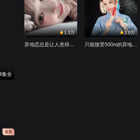
1.3万
1.0万
异地恋总是让人患得患失。。。
只能接受500m的异地恋，电动车没电了......
24集全