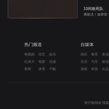
10间敢死队
勇敢活！放肆笑
热门频道
自媒体
电视剧
综艺
娱乐
搞笑
教育
美妆
纪录片
电影
动漫
生活
汽车
旅游
新闻
体育
千帆
游戏
科技
出品
请仔细阅读
搜狐