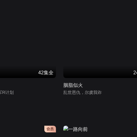
42集全
胭脂似火
军R计划
乱世恩仇，尔虞我诈
会员