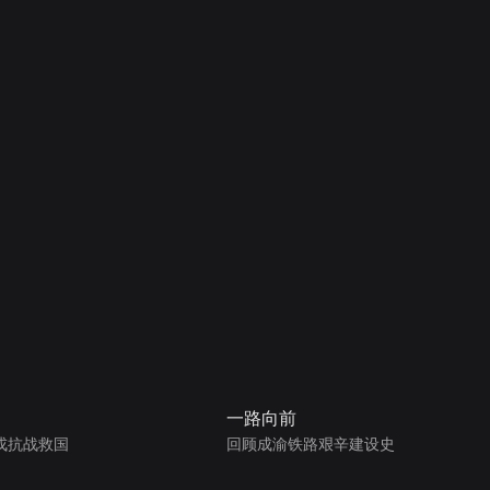
一路向前
戎抗战救国
回顾成渝铁路艰辛建设史