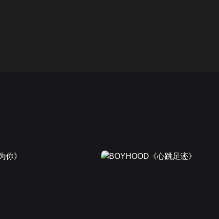
画面色彩调整
00
倍速