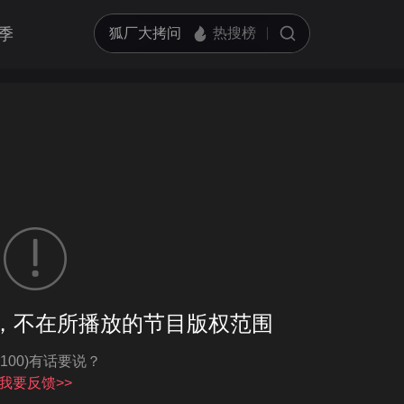
季
客户端播放
，不在所播放的节目版权范围
亮度
标准
-100)有话要说？
饱和度
100
循环播放
我要反馈>>
对比度
100
跳过片头片尾