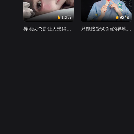
1.2万
9249
异地恋总是让人患得患失。。。
只能接受500m的异地恋，电动车没电了......