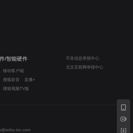
我的表兄维尼
律师文尼法庭无知遭监禁
件/智能硬件
不良信息举报中心
北京互联网举报中心
移动客户端
搜狐影音
直播+
搜狐视频TV版
u@sohu-inc.com