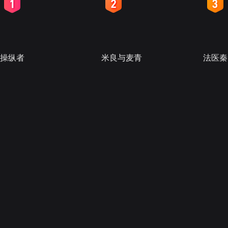
2
3
4
操纵者
米良与麦青
法医秦