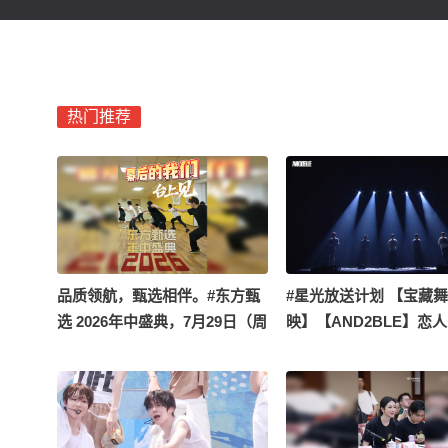
热门推荐
品质领航，甄选相伴。#东方甄
#星光放送计划 【宝藏
选 2026年中盛典，7月29日（周
映】【AND2BLE】恋人
三）14:10，请锁定东方甄选看
（Lover） （Original S
世界直播间，我们如期相逢！
荣浩）ㅣWelcome to Qu
In 澳门