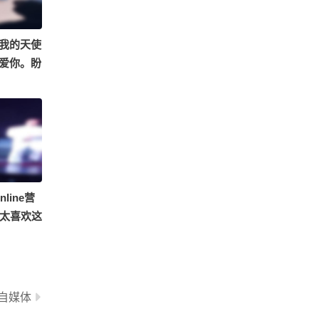
3367
会唱点歌会唠点嗑
我的天使
爱你。盼
像梦一样
努力离你
潮了
狐 @小
侠
line营
 太喜欢这
自媒体