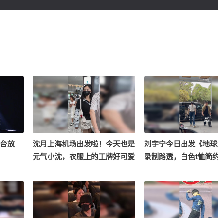
舞台放
沈月上海机场出发啦！今天也是
刘宇宁今日出发《地球
元气小沈，衣服上的工牌好可爱
录制路透，白色t恤简
ong: 李
啊，小草莓挂件也很抢镜~
宇宁今日出发《地球超
rious
制路透