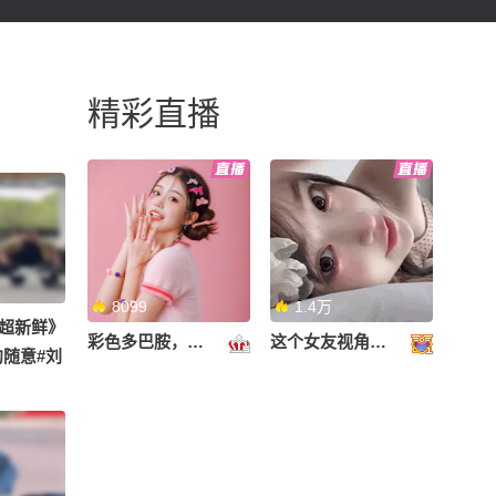
精彩直播
8099
1.4万
超新鲜》
彩色多巴胺，甜到心里啦！
这个女友视角好治愈~
约随意#刘
新鲜》录