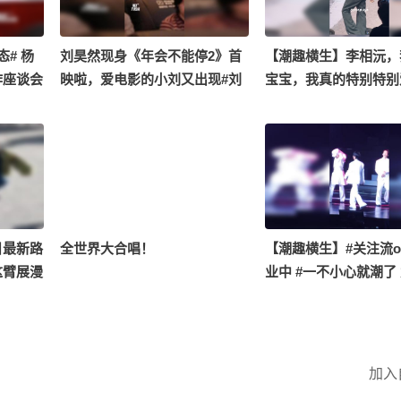
# 杨
刘昊然现身《年会不能停2》首
【潮趣横生】李相沅，
作座谈会
映啦，爱电影的小刘又出现#刘
宝宝，我真的特别特别
昊然
了三个月的fancon就
结束了，我下次一定会
更近的。#一不小心就
@KPOP狐 @潮流生活
狐 @努力学习的总结
日最新路
全世界大合唱！
【潮趣横生】#关注流on
这臂展漫
业中 #一不小心就潮了
首歌了
加入