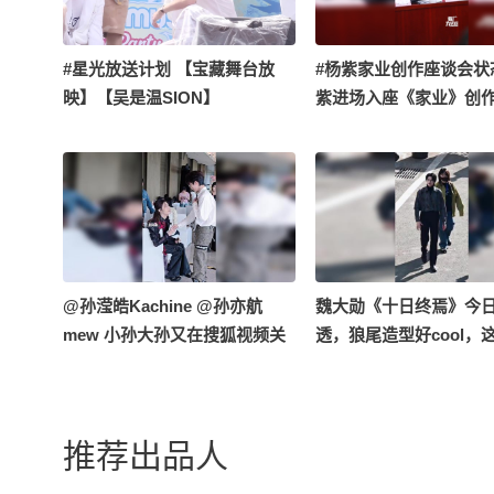
#星光放送计划 【宝藏舞台放
#杨紫家业创作座谈会状态
映】【吴是温SION】
紫进场入座《家业》创
Eusha!Eusha!饭拍260724爱宝
直拍来啦，状态好好
乐园CARIBBEAN BAY
@孙滢皓Kachine @孙亦航
魏大勋《十日终焉》今
mew 小孙大孙又在搜狐视频关
透，狼尾造型好cool，
注流大会会面啦！两人聊啥呢~
画身材既视感#魏大勋
小星也想听！#2026春季搜狐视
频关注流大会
推荐出品人