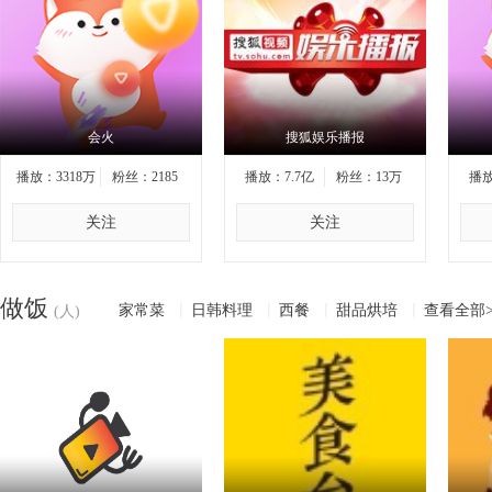
茶啊二中
星辰工作室owo
播放：
2549万
粉丝：
4002
播放：
392万
粉丝：
288
会火
搜狐娱乐播报
关注
关注
播放：
3318万
粉丝：
2185
播放：
7.7亿
粉丝：
13万
播
关注
关注
做饭
家常菜
日韩料理
西餐
甜品烘培
查看全部>
(
人)
文曰小强
火星电影