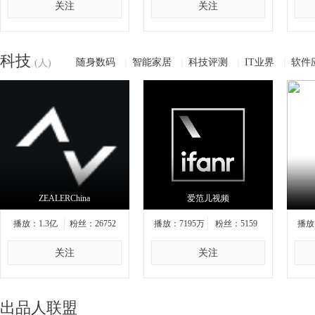
关注
关注
科技
随身数码
智能家居
科技评测
IT业界
软件
(
人)
亲宝儿歌
蓝迪智慧乐园
播放：
7854万
粉丝：
10864
播放：
2961万
粉丝：
2857
ZEALERChina
爱范儿视频
关注
关注
播放：
1.3亿
粉丝：
26752
播放：
7195万
粉丝：
5159
播放
关注
关注
出品人联盟