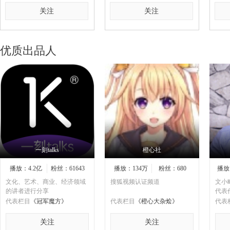
关注
关注
世界多美丽
MommyRun
优质出品人
有态度的旅行真人秀
和美妈一起奔走在变好的路上
搜狐视频认证频道
搜狐视频认证频道
一刻talks
橙心社
播放:
695万
粉丝:
1195
播放:
295万
粉丝:
1481
播放：
4.2亿
粉丝：
61643
播放：
134万
粉丝：
680
播放
文化、艺术、商业、经济领域
搜狐视频认证频道
文小
关注
关注
的讲者进行分享
代表
代表栏目
《冠军魔方》
代表栏目
《橙心大杂烩》
代表
关注
关注