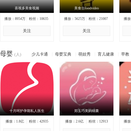
播放：
6411万
粉丝：
1249
播放：
4808万
粉丝：
8614
喜视多美食视频
美食台foodvideo
关注
关注
播放：
8954万
粉丝：
10635
播放：
5625万
粉丝：
21007
播放
关注
关注
母婴
少儿卡通
母婴宝典
萌娃秀
育儿健康
早教
(
人)
美味生活HL
鹦鹉厨房
播放：
432万
粉丝：
702
播放：
863万
粉丝：
3593
十月呵护孕期私人医生
郑玉巧美妈锦囊
关注
关注
播放：
1.8亿
粉丝：
42935
播放：
2.6亿
粉丝：
12913
播放