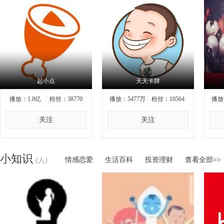
有梗
ruan9ruan
播放:
9032万
粉丝:
18261
播放:
1878万
粉丝:
16148
起小点
天天卡牌
关注
关注
播放：
1.8亿
粉丝：
38770
播放：
5477万
粉丝：
10564
播放
关注
关注
小知识
情感恋爱
生活百科
投资理财
查看全部>>
(
人)