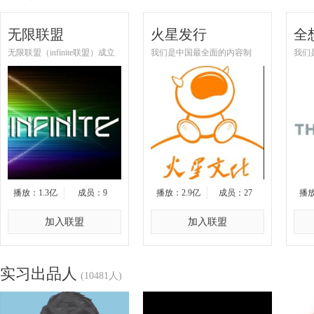
无限联盟
火星发行
全
无限联盟（infinite联盟）成立
我们是中国最全面的内容制
我们
于2014年10月，是由多位知名
作、发行、运营整合商，为国
体集
游戏解说自发成立的一...
内优秀视频内容商、视频网...
创建
VDGER唯界
波波秀
播放：
1310万
粉丝：
596
播放：
6602万
粉丝：
7201
关注
关注
播放：1.3亿
成员：9
播放：2.9亿
成员：27
播放
加入联盟
加入联盟
无限联盟
火星发行
全
加入
加入
实习出品人
(
10481
人)
无限联盟（infinite联盟）成立于
我们是中国最全面的内容制
我们
2014年10月，是由多位知名游
作、发行、运营整合商，为国
体集团
戏解说自发成立的一...
内优秀视频内容商、视频网...
创建了