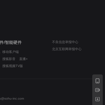
我的表兄维尼
律师文尼法庭无知遭监禁
件/智能硬件
不良信息举报中心
北京互联网举报中心
移动客户端
搜狐影音
直播+
搜狐视频TV版
u@sohu-inc.com