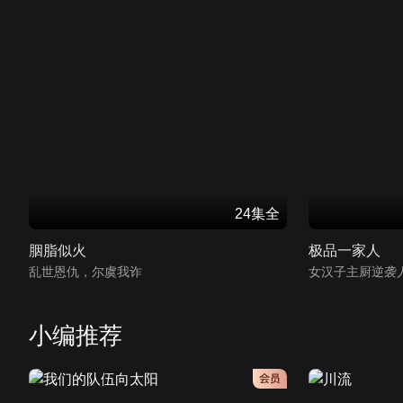
24集全
胭脂似火
极品一家人
乱世恩仇，尔虞我诈
女汉子主厨逆袭
小编推荐
会员
会员