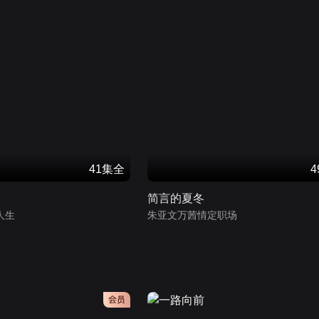
41集全
简言的夏冬
人生
朱亚文万茜情定职场
会员