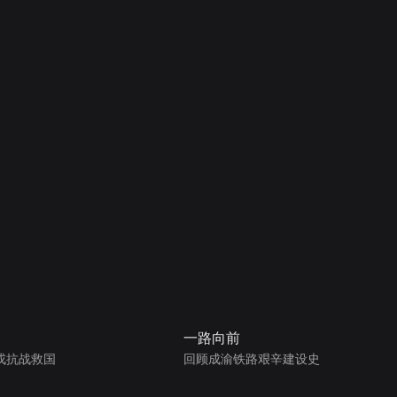
一路向前
戎抗战救国
回顾成渝铁路艰辛建设史