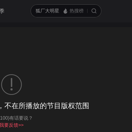
季
客户端播放
，不在所播放的节目版权范围
亮度
标准
-100)有话要说？
饱和度
100
循环播放
我要反馈>>
对比度
100
跳过片头片尾