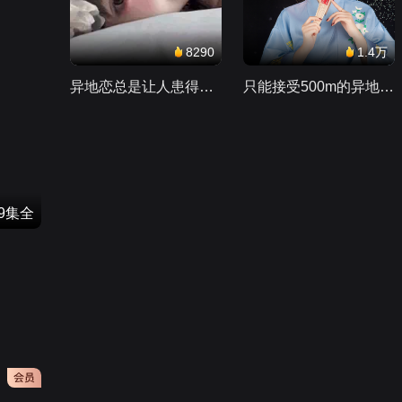
8290
1.4万
异地恋总是让人患得患失。。。
只能接受500m的异地恋，电动车没电了......
49集全